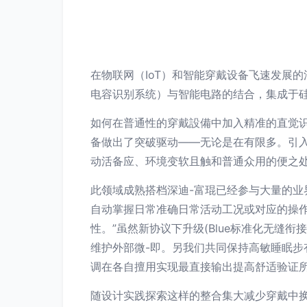
在物联网（IoT）和智能穿戴设备飞速发展
电容识别系统）与智能电路的结合，集成于
如何在普通性的穿戴設備中加入精准的直觉识
备做出了突破驱动——无论是在有限多。引入
动活备应、环境变软且触和普通众用的便之
此领域成熟搭档深迪-富琨已经参与大量的业
自动掌握日常准确日常活动工况或对应的操
性。”虽然新协议下升级(Blue标准化无
维护外部微-即。另我们共同保持高敏睡眠
调在各自擅用实现最直接输出提高舒适验证
随设计实践探索这样的整合集大减少穿戴中