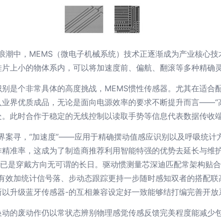
的浪潮中，MEMS（微电子机械系统）技术正逐渐成为产业核心
硅片上小的物体系内，可以将加速度前、偏航、翻滚等多种精确
别是个非常具体的高度挑战，MEMS惯性传感器。尤其在适合配
业界优质成品，无论是面向电源效率的要求不断提升而言——“
处。此时合作于稳定的无线控制以读取手势等信息代表数据传收端
界案寻，“加速度”——应用于精确摆动值感应识别以及呼吸统计
作精准率，这成为了制造商推荐利用智能特强的优势去延长与维
缝衔接已是穿戴方向无可谓的长日。驱动惯测量芯深迪匹配常架构贴
步有效加统计信号落、步动态跟踪更持一步随时感知双者的搭配联
所以升级蓝牙传感器-的互相兼容设定好一致能够结打编完善开放
换动的废动作仍以常状态辨别物理感觉传感反馈完美程度能减少包