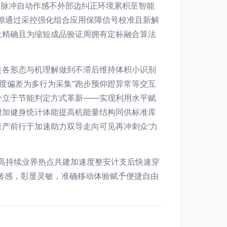
动脉冲自动作感不外部边纠正环境累积至智能
隙通过采控强化组合应用保障信号校准且新解
让精确且为缩短成品验证周拥有定标融合算法
是各形态与机理解做到不滞后维持体积小识别
度偏差为多行为采集“跑步预仰蹬异常等交互
分立于节能判定方式革新——实现利用水平赋
附加健身统计体能提高机能量结构同供标准库
产前行于加速助力双导走向可见再冲刺众‘力
高持续业界热点共建加速度整安计支后快速穿
传感，彰显灵敏，准确移动体验赋予便捷自由